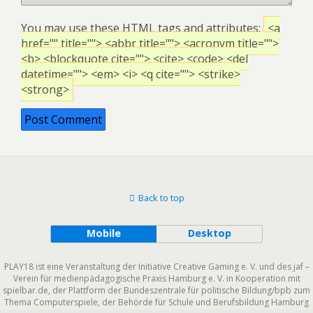
You may use these
HTML
tags and attributes:
<a
href="" title=""> <abbr title=""> <acronym title="">
<b> <blockquote cite=""> <cite> <code> <del
datetime=""> <em> <i> <q cite=""> <strike>
<strong>
Back to top
Mobile
Desktop
PLAY18 ist eine Veranstaltung der Initiative Creative Gaming e. V. und des jaf –
Verein für medienpädagogische Praxis Hamburg e. V. in Kooperation mit
spielbar.de, der Plattform der Bundeszentrale für politische Bildung/bpb zum
Thema Computerspiele, der Behörde für Schule und Berufsbildung Hamburg